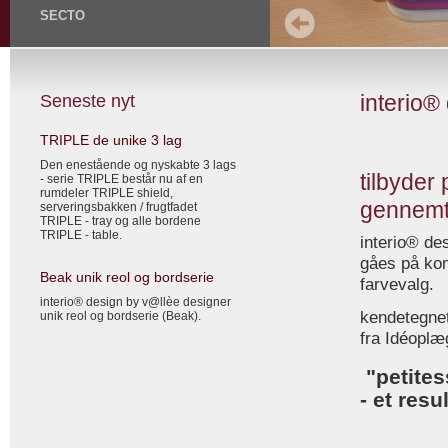
SECTO
interio®
Seneste nyt
TRIPLE de unike 3 lag
Den enestående og nyskabte 3 lags
tilbyder
- serie TRIPLE består nu af en
rumdeler TRIPLE shield,
gennemt
serveringsbakken / frugtfadet
TRIPLE - tray og alle bordene
TRIPLE - table.
interio® de
gåes på kom
Beak unik reol og bordserie
farvevalg.
interio® design by v@llèe designer
kendetegnet
unik reol og bordserie (Beak).
fra Idéoplæg
"petites
- et resul